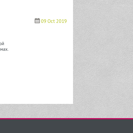
09 Oct 2019
ой
мах.